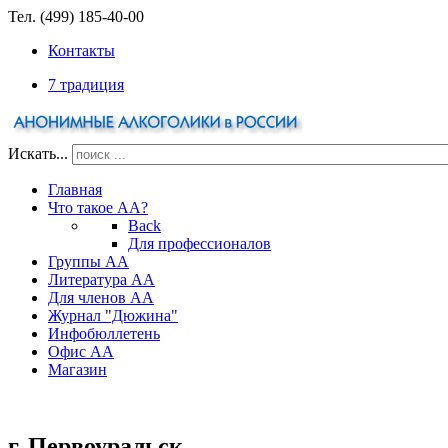
Тел. (499) 185-40-00
Контакты
7 традиция
Искать...
Главная
Что такое АА?
Back
Для профессионалов
Группы АА
Литература АА
Для членов АА
Журнал "Дюжина"
Инфобюллетень
Офис АА
Магазин
г. Первоуральск