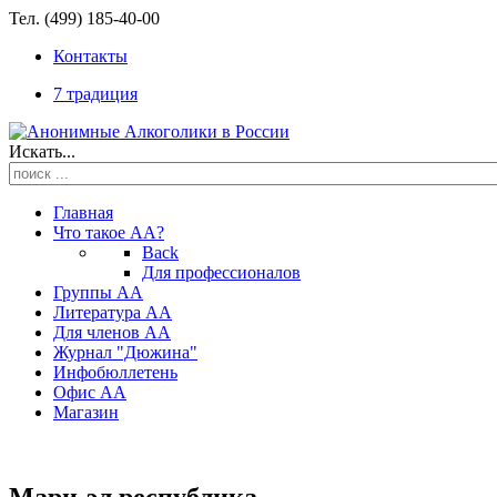
Тел. (499) 185-40-00
Контакты
7 традиция
Искать...
Главная
Что такое АА?
Back
Для профессионалов
Группы АА
Литература АА
Для членов АА
Журнал "Дюжина"
Инфобюллетень
Офис АА
Магазин
Мари-эл республика